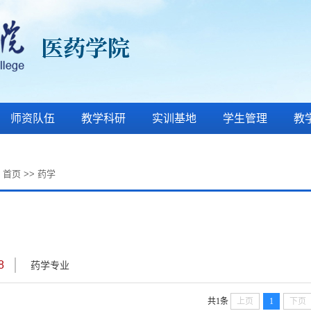
师资队伍
教学科研
实训基地
学生管理
教
:
首页
>>
药学
8
药学专业
共1条
上页
1
下页